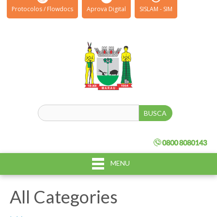
Protocolos / Flowdocs
Aprova Digital
SISLAM - SIM
MENU
All Categories