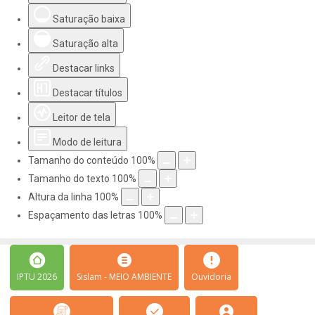
Saturação baixa
Saturação alta
Destacar links
Destacar títulos
Leitor de tela
Modo de leitura
Tamanho do conteúdo
100
%
Tamanho do texto
100
%
Altura da linha
100
%
Espaçamento das letras
100
%
IPTU 2026
Sislam - MEIO AMBIENTE
Ouvidoria