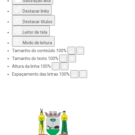
Saturação alta
Destacar links
Destacar títulos
Leitor de tela
Modo de leitura
Tamanho do conteúdo
100
%
Tamanho do texto
100
%
Altura da linha
100
%
Espaçamento das letras
100
%