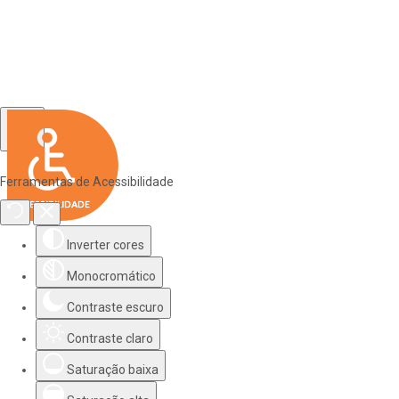
Ferramentas de Acessibilidade
Inverter cores
Monocromático
Contraste escuro
Contraste claro
Saturação baixa