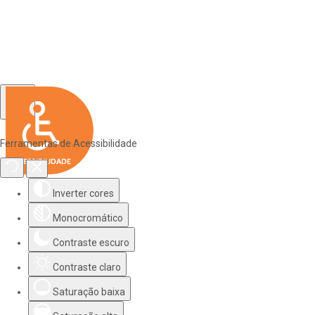
Ferramentas de Acessibilidade
Inverter cores
Monocromático
Contraste escuro
Contraste claro
Saturação baixa