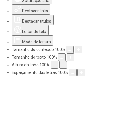
Saturação alta
Destacar links
Destacar títulos
Leitor de tela
Modo de leitura
Tamanho do conteúdo
100
%
Tamanho do texto
100
%
Altura da linha
100
%
Espaçamento das letras
100
%