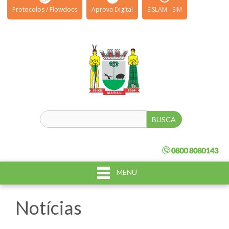
Protocolos / Flowdocs
Aprova Digital
SISLAM - SIM
MENU
Notícias