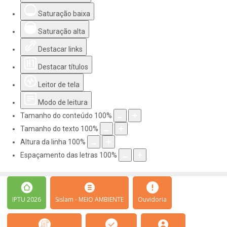
Saturação baixa
Saturação alta
Destacar links
Destacar títulos
Leitor de tela
Modo de leitura
Tamanho do conteúdo
100
%
Tamanho do texto
100
%
Altura da linha
100
%
Espaçamento das letras
100
%
IPTU 2026
Sislam - MEIO AMBIENTE
Ouvidoria