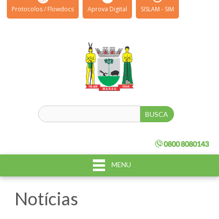
Protocolos / Flowdocs
Aprova Digital
SISLAM - SIM
MENU
Notícias