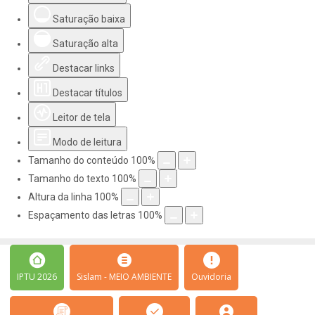
Saturação baixa
Saturação alta
Destacar links
Destacar títulos
Leitor de tela
Modo de leitura
Tamanho do conteúdo
100
%
Tamanho do texto
100
%
Altura da linha
100
%
Espaçamento das letras
100
%
IPTU 2026
Sislam - MEIO AMBIENTE
Ouvidoria