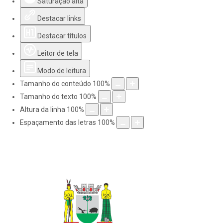
Saturação alta
Destacar links
Destacar títulos
Leitor de tela
Modo de leitura
Tamanho do conteúdo
100
%
Tamanho do texto
100
%
Altura da linha
100
%
Espaçamento das letras
100
%