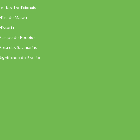
Festas Tradicionais
Hino de Marau
História
Parque de Rodeios
Rota das Salamarias
Significado do Brasão