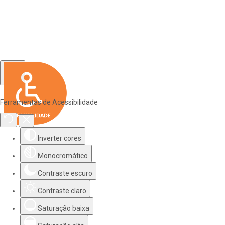
Ferramentas de Acessibilidade
Inverter cores
Monocromático
Contraste escuro
Contraste claro
Saturação baixa