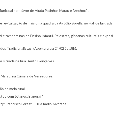
Municipal –em favor de Ajuda Patinhas Marau e Brechocão.
 revitalização de mais uma quadra da Av Júlio Borella, no Hall de Entrada
 e também nas de Ensino Infantil. Palestras, gincanas culturais e expos
s Tradicionalistas; (Abertura dia 24/02 às 18h).
or situada na Rua Bento Gonçalves.
e Marau, na Câmara de Vereadores.
o do meio rural.
stou com 63 anos. E agora?”
yr Francisco Foresti – Tua Rádio Alvorada.