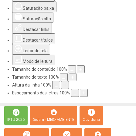
Saturação baixa
Saturação alta
Destacar links
Destacar títulos
Leitor de tela
Modo de leitura
Tamanho do conteúdo
100
%
Tamanho do texto
100
%
Altura da linha
100
%
Espaçamento das letras
100
%
IPTU 2026
Sislam - MEIO AMBIENTE
Ouvidoria