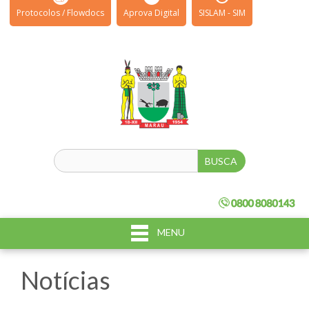
Protocolos / Flowdocs
Aprova Digital
SISLAM - SIM
MENU
Notícias