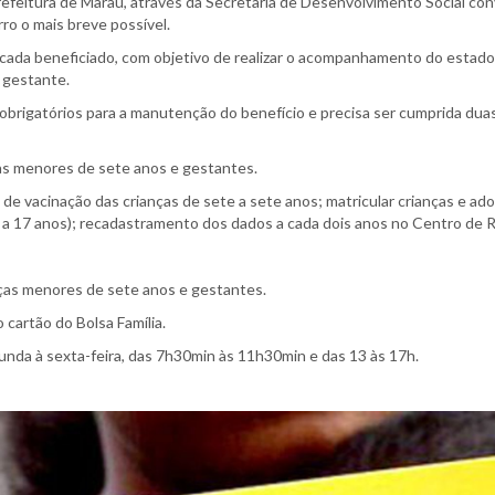
feitura de Marau, através da Secretaria de Desenvolvimento Social conv
o o mais breve possível.
cada beneficiado, com objetivo de realizar o acompanhamento do estado nu
 gestante.
obrigatórios para a manutenção do benefício e precisa ser cumprida duas
as menores de sete anos e gestantes.
 de vacinação das crianças de sete a sete anos; matricular crianças e ad
6 a 17 anos); recadastramento dos dados a cada dois anos no Centro de 
nças menores de sete anos e gestantes.
 cartão do Bolsa Família.
unda à sexta-feira, das 7h30min às 11h30min e das 13 às 17h.