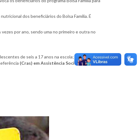
oca os beneficiários do programa Bolsa Família para
tricional dos beneficiários do Bolsa Família. É
 vezes por ano, sendo uma no primeiro e outra no
olescentes de seis a 17 anos na escola; frequência
Referência
(Cras) em Assistência Social.