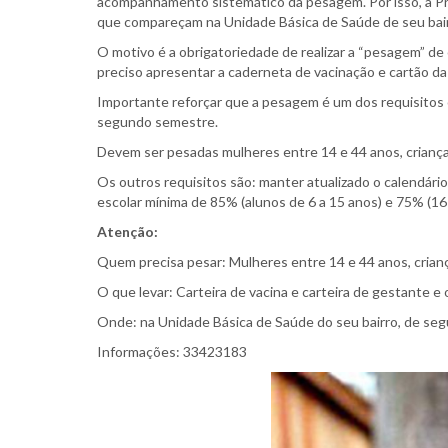
acompanhamento sistemático da pesagem. Por isso, a Pre
que compareçam na Unidade Básica de Saúde de seu bairr
O motivo é a obrigatoriedade de realizar a “pesagem” de 
preciso apresentar a caderneta de vacinação e cartão da
Importante reforçar que a pesagem é um dos requisitos 
segundo semestre.
Devem ser pesadas mulheres entre 14 e 44 anos, crianç
Os outros requisitos são: manter atualizado o calendário
escolar mínima de 85% (alunos de 6 a 15 anos) e 75% (1
Atenção:
Quem precisa pesar: Mulheres entre 14 e 44 anos, cria
O que levar: Carteira de vacina e carteira de gestante e o
Onde: na Unidade Básica de Saúde do seu bairro, de seg
Informações: 33423183