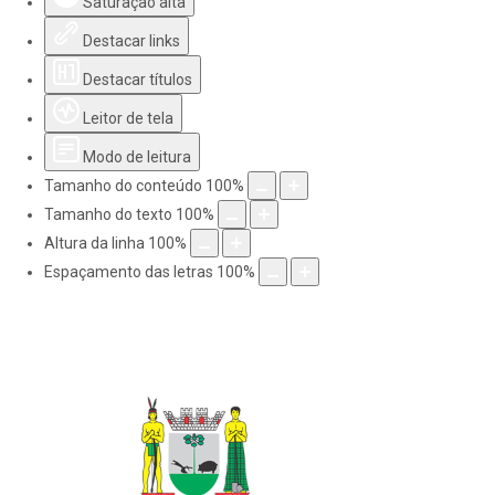
Saturação alta
Destacar links
Destacar títulos
Leitor de tela
Modo de leitura
Tamanho do conteúdo
100
%
Tamanho do texto
100
%
Altura da linha
100
%
Espaçamento das letras
100
%