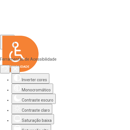
Ferramentas de Acessibilidade
Inverter cores
Monocromático
Contraste escuro
Contraste claro
Saturação baixa