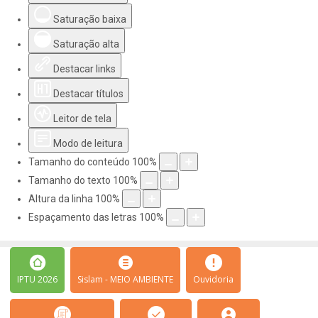
Saturação baixa
Saturação alta
Destacar links
Destacar títulos
Leitor de tela
Modo de leitura
Tamanho do conteúdo
100
%
Tamanho do texto
100
%
Altura da linha
100
%
Espaçamento das letras
100
%
IPTU 2026
Sislam - MEIO AMBIENTE
Ouvidoria