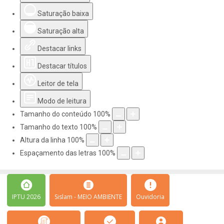
Saturação baixa
Saturação alta
Destacar links
Destacar títulos
Leitor de tela
Modo de leitura
Tamanho do conteúdo
100
%
Tamanho do texto
100
%
Altura da linha
100
%
Espaçamento das letras
100
%
IPTU 2026
Sislam - MEIO AMBIENTE
Ouvidoria