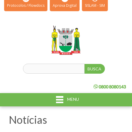
Protocolos / Flowdocs
Aprova Digital
SISLAM - SIM
MENU
Notícias