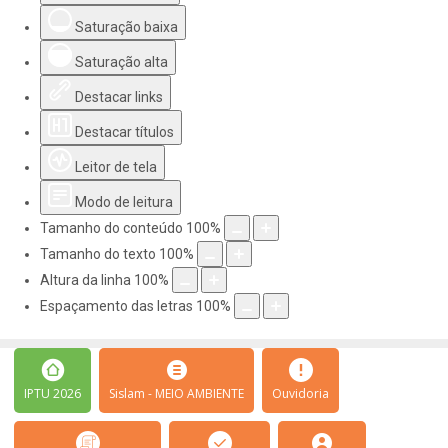
Saturação baixa
Saturação alta
Destacar links
Destacar títulos
Leitor de tela
Modo de leitura
Tamanho do conteúdo
100
%
Tamanho do texto
100
%
Altura da linha
100
%
Espaçamento das letras
100
%
IPTU 2026
Sislam - MEIO AMBIENTE
Ouvidoria