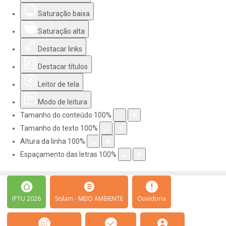
Saturação baixa
Saturação alta
Destacar links
Destacar títulos
Leitor de tela
Modo de leitura
Tamanho do conteúdo
100
%
Tamanho do texto
100
%
Altura da linha
100
%
Espaçamento das letras
100
%
IPTU 2026
Sislam - MEIO AMBIENTE
Ouvidoria