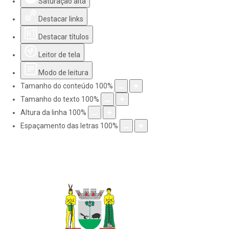
Saturação alta
Destacar links
Destacar títulos
Leitor de tela
Modo de leitura
Tamanho do conteúdo
100
%
Tamanho do texto
100
%
Altura da linha
100
%
Espaçamento das letras
100
%