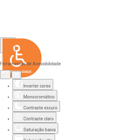
Ferramentas de Acessibilidade
Inverter cores
Monocromático
Contraste escuro
Contraste claro
Saturação baixa