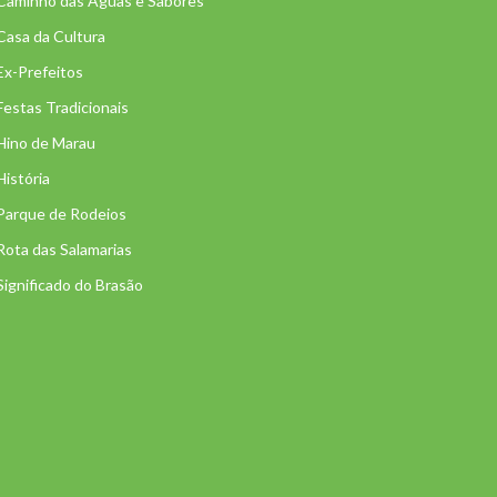
Caminho das Águas e Sabores
Casa da Cultura
Ex-Prefeitos
Festas Tradicionais
Hino de Marau
História
Parque de Rodeios
Rota das Salamarias
Significado do Brasão