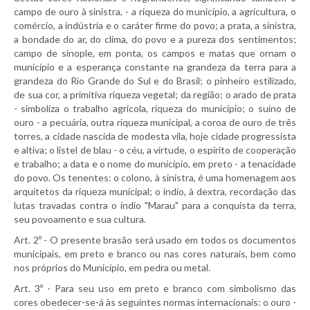
campo de ouro à sinistra, - a riqueza do município, a agricultura, o
comércio, a indústria e o caráter firme do povo; a prata, a sinistra,
a bondade do ar, do clima, do povo e a pureza dos sentimentos;
campo de sinople, em ponta, os campos e matas que ornam o
município e a esperança constante na grandeza da terra para a
grandeza do Rio Grande do Sul e do Brasil; o pinheiro estilizado,
de sua cor, a primitiva riqueza vegetal; da região; o arado de prata
- simboliza o trabalho agrícola, riqueza do município; o suíno de
ouro - a pecuária, outra riqueza municipal, a coroa de ouro de três
torres, a cidade nascida de modesta vila, hoje cidade progressista
e altiva; o listel de blau - o céu, a virtude, o espírito de cooperação
e trabalho; a data e o nome do município, em preto - a tenacidade
do povo. Os tenentes: o colono, à sinistra, é uma homenagem aos
arquitetos da riqueza municipal; o índio, à dextra, recordação das
lutas travadas contra o índio "Marau" para a conquista da terra,
seu povoamento e sua cultura.
Art. 2º - O presente brasão será usado em todos os documentos
municipais, em preto e branco ou nas cores naturais, bem como
nos próprios do Município, em pedra ou metal.
Art. 3º - Para seu uso em preto e branco com simbolismo das
cores obedecer-se-á às seguintes normas internacionais: o ouro -