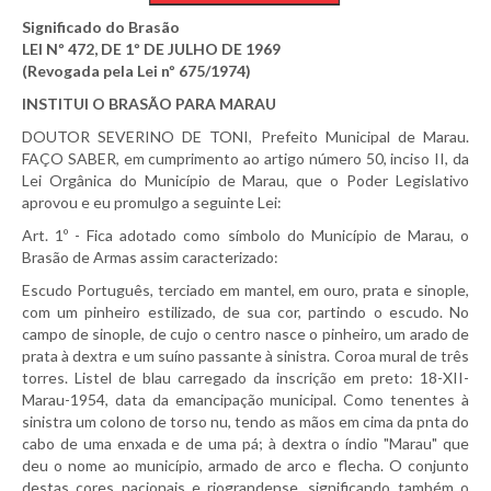
Significado do Brasão
LEI Nº 472, DE 1º DE JULHO DE 1969
(Revogada pela Lei nº 675/1974)
INSTITUI O BRASÃO PARA MARAU
DOUTOR SEVERINO DE TONI, Prefeito Municipal de Marau.
FAÇO SABER, em cumprimento ao artigo número 50, inciso II, da
Lei Orgânica do Município de Marau, que o Poder Legislativo
aprovou e eu promulgo a seguinte Lei:
Art. 1º - Fica adotado como símbolo do Município de Marau, o
Brasão de Armas assim caracterizado:
Escudo Português, terciado em mantel, em ouro, prata e sinople,
com um pinheiro estilizado, de sua cor, partindo o escudo. No
campo de sinople, de cujo o centro nasce o pinheiro, um arado de
prata à dextra e um suíno passante à sinistra. Coroa mural de três
torres. Listel de blau carregado da inscrição em preto: 18-XII-
Marau-1954, data da emancipação municipal. Como tenentes à
sinistra um colono de torso nu, tendo as mãos em cima da pnta do
cabo de uma enxada e de uma pá; à dextra o índio "Marau" que
deu o nome ao município, armado de arco e flecha. O conjunto
destas cores nacionais e riograndense, significando também o