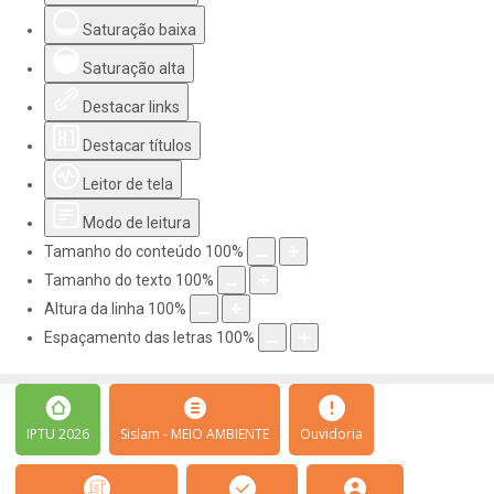
Saturação baixa
Saturação alta
Destacar links
Destacar títulos
Leitor de tela
Modo de leitura
Tamanho do conteúdo
100
%
Tamanho do texto
100
%
Altura da linha
100
%
Espaçamento das letras
100
%
IPTU 2026
Sislam - MEIO AMBIENTE
Ouvidoria