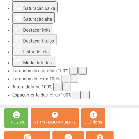
Saturação baixa
Saturação alta
Destacar links
Destacar títulos
Leitor de tela
Modo de leitura
Tamanho do conteúdo
100
%
Tamanho do texto
100
%
Altura da linha
100
%
Espaçamento das letras
100
%
IPTU 2026
Sislam - MEIO AMBIENTE
Ouvidoria