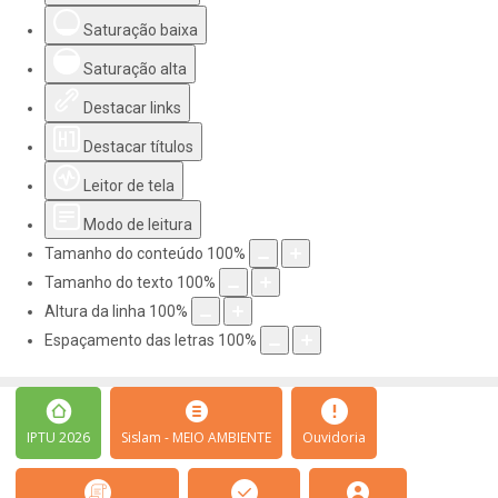
Saturação baixa
Saturação alta
Destacar links
Destacar títulos
Leitor de tela
Modo de leitura
Tamanho do conteúdo
100
%
Tamanho do texto
100
%
Altura da linha
100
%
Espaçamento das letras
100
%
IPTU 2026
Sislam - MEIO AMBIENTE
Ouvidoria