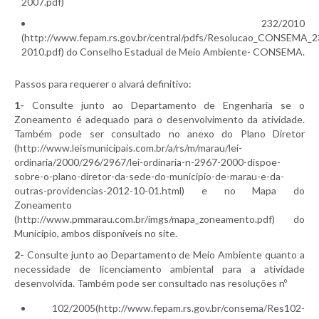
2007.pdf)
232/2010
(http://www.fepam.rs.gov.br/central/pdfs/Resolucao_CONSEMA_2
2010.pdf) do Conselho Estadual de Meio Ambiente- CONSEMA.
Passos para requerer o alvará definitivo:
1-
Consulte junto ao Departamento de Engenharia se o
Zoneamento é adequado para o desenvolvimento da atividade.
Também pode ser consultado no anexo do Plano Diretor
(http://www.leismunicipais.com.br/a/rs/m/marau/lei-
ordinaria/2000/296/2967/lei-ordinaria-n-2967-2000-dispoe-
sobre-o-plano-diretor-da-sede-do-municipio-de-marau-e-da-
outras-providencias-2012-10-01.html) e no Mapa do
Zoneamento
(http://www.pmmarau.com.br/imgs/mapa_zoneamento.pdf) do
Município, ambos disponíveis no site.
2-
Consulte junto ao Departamento de Meio Ambiente quanto a
necessidade de licenciamento ambiental para a atividade
desenvolvida. Também pode ser consultado nas resoluções nº
102/2005(http://www.fepam.rs.gov.br/consema/Res102-