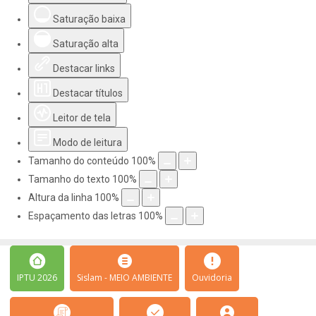
Saturação baixa
Saturação alta
Destacar links
Destacar títulos
Leitor de tela
Modo de leitura
Tamanho do conteúdo
100
%
Tamanho do texto
100
%
Altura da linha
100
%
Espaçamento das letras
100
%
IPTU 2026
Sislam - MEIO AMBIENTE
Ouvidoria