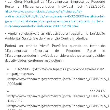
- Lei Geral Municipal da Microempresa, Empresa de Pequeno
Porte e Microempreendedor Individual (Lei 4.532/2009),
http://www.leismunicipais.com.br/a/rs/m/marau/lei-
ordinaria/2009/453/4532/lei-ordinaria-n-4532-2009-institui-a-lei-
geral-municipal-da-microempresa-empresa-de-pequeno-porte-e-
microempreendedor-individual-2009-12-24.html
- Ainda, se observará as disposições a respeito, na legislação
Ambiental, Sanitária e de Prevenção Contra Incêndios.
Poderá ser emitido Alvará Provisório quando se tratar de
Microempresa, Empresa de Pequeno Porte e
Microempreendedor Individual, considerandoo potencial poluidor
das atividades, conforme resoluções nº
102/2005 (http://www.fepam.rs.gov.br/consema/Res102-
05.pdf),110/2005
(http://www.fepam.rs.gov.br/central/pdfs/Resolucao_CONSEMA_1
2005.pdf)
111/2005
(http://www.fepam.rs.gov.br/central/pdfs/Resolucao_CONSEMA_1
168/2007
(http://www.fepam.rs.gov.br/central/pdfs/Resolucao_CONSEMA_1