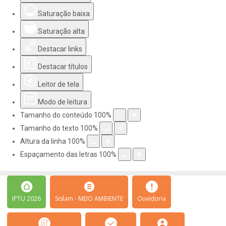
Saturação baixa
Saturação alta
Destacar links
Destacar títulos
Leitor de tela
Modo de leitura
Tamanho do conteúdo
100
%
Tamanho do texto
100
%
Altura da linha
100
%
Espaçamento das letras
100
%
IPTU 2026
Sislam - MEIO AMBIENTE
Ouvidoria