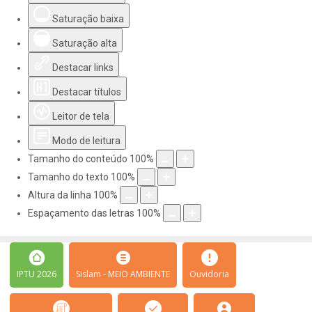
Saturação baixa
Saturação alta
Destacar links
Destacar títulos
Leitor de tela
Modo de leitura
Tamanho do conteúdo
100
%
Tamanho do texto
100
%
Altura da linha
100
%
Espaçamento das letras
100
%
IPTU 2026
Sislam - MEIO AMBIENTE
Ouvidoria