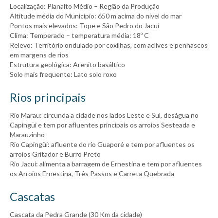
Localização: Planalto Médio – Região da Produção
Altitude média do Município: 650 m acima do nível do mar
Pontos mais elevados: Tope e São Pedro do Jacuí
Clima: Temperado – temperatura média: 18º C
Relevo: Território ondulado por coxilhas, com aclives e penhascos
em margens de rios
Estrutura geológica: Arenito basáltico
Solo mais frequente: Lato solo roxo
Rios principais
Rio Marau: circunda a cidade nos lados Leste e Sul, deságua no
Capingüi e tem por afluentes principais os arroios Sesteada e
Marauzinho
Rio Capingüi: afluente do rio Guaporé e tem por afluentes os
arroios Gritador e Burro Preto
Rio Jacuí: alimenta a barragem de Ernestina e tem por afluentes
os Arroios Ernestina, Três Passos e Carreta Quebrada
Cascatas
Cascata da Pedra Grande (30 Km da cidade)