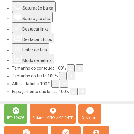
Saturação baixa
Saturação alta
Destacar links
Destacar títulos
Leitor de tela
Modo de leitura
Tamanho do conteúdo
100
%
Tamanho do texto
100
%
Altura da linha
100
%
Espaçamento das letras
100
%
IPTU 2026
Sislam - MEIO AMBIENTE
Ouvidoria