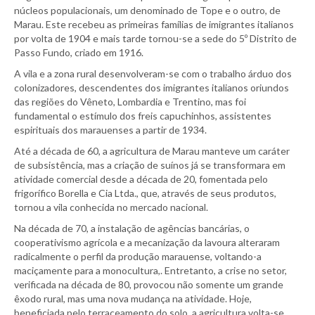
núcleos populacionais, um denominado de Tope e o outro, de
Marau. Este recebeu as primeiras famílias de imigrantes italianos
por volta de 1904 e mais tarde tornou-se a sede do 5º Distrito de
Passo Fundo, criado em 1916.
A vila e a zona rural desenvolveram-se com o trabalho árduo dos
colonizadores, descendentes dos imigrantes italianos oriundos
das regiões do Vêneto, Lombardia e Trentino, mas foi
fundamental o estímulo dos freis capuchinhos, assistentes
espirituais dos marauenses a partir de 1934.
Até a década de 60, a agricultura de Marau manteve um caráter
de subsistência, mas a criação de suínos já se transformara em
atividade comercial desde a década de 20, fomentada pelo
frigorífico Borella e Cia Ltda., que, através de seus produtos,
tornou a vila conhecida no mercado nacional.
Na década de 70, a instalação de agências bancárias, o
cooperativismo agrícola e a mecanização da lavoura alteraram
radicalmente o perfil da produção marauense, voltando-a
maciçamente para a monocultura,. Entretanto, a crise no setor,
verificada na década de 80, provocou não somente um grande
êxodo rural, mas uma nova mudança na atividade. Hoje,
beneficiada pelo terraceamento do solo, a agricultura volta-se