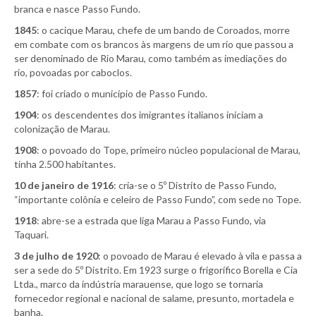
branca e nasce Passo Fundo.
1845
: o cacique Marau, chefe de um bando de Coroados, morre
em combate com os brancos às margens de um rio que passou a
ser denominado de Rio Marau, como também as imediações do
rio, povoadas por caboclos.
1857
: foi criado o município de Passo Fundo.
1904
: os descendentes dos imigrantes italianos iniciam a
colonização de Marau.
1908
: o povoado do Tope, primeiro núcleo populacional de Marau,
tinha 2.500 habitantes.
10 de janeiro de 1916
: cria-se o 5º Distrito de Passo Fundo,
“importante colônia e celeiro de Passo Fundo”, com sede no Tope.
1918
: abre-se a estrada que liga Marau a Passo Fundo, via
Taquari.
3 de julho de 1920
: o povoado de Marau é elevado à vila e passa a
ser a sede do 5º Distrito. Em 1923 surge o frigorífico Borella e Cia
Ltda., marco da indústria marauense, que logo se tornaria
fornecedor regional e nacional de salame, presunto, mortadela e
banha.