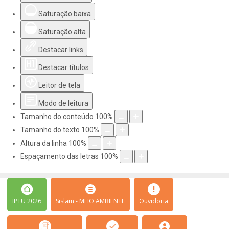
Saturação baixa
Saturação alta
Destacar links
Destacar títulos
Leitor de tela
Modo de leitura
Tamanho do conteúdo
100
%
Tamanho do texto
100
%
Altura da linha
100
%
Espaçamento das letras
100
%
IPTU 2026
Sislam - MEIO AMBIENTE
Ouvidoria