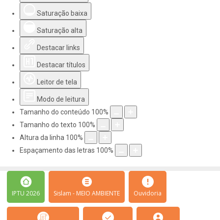
Saturação baixa
Saturação alta
Destacar links
Destacar títulos
Leitor de tela
Modo de leitura
Tamanho do conteúdo
100
%
Tamanho do texto
100
%
Altura da linha
100
%
Espaçamento das letras
100
%
IPTU 2026
Sislam - MEIO AMBIENTE
Ouvidoria