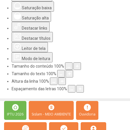
Saturação baixa
Saturação alta
Destacar links
Destacar títulos
Leitor de tela
Modo de leitura
Tamanho do conteúdo
100
%
Tamanho do texto
100
%
Altura da linha
100
%
Espaçamento das letras
100
%
IPTU 2026
Sislam - MEIO AMBIENTE
Ouvidoria