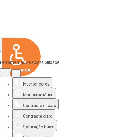
Ferramentas de Acessibilidade
Inverter cores
Monocromático
Contraste escuro
Contraste claro
Saturação baixa