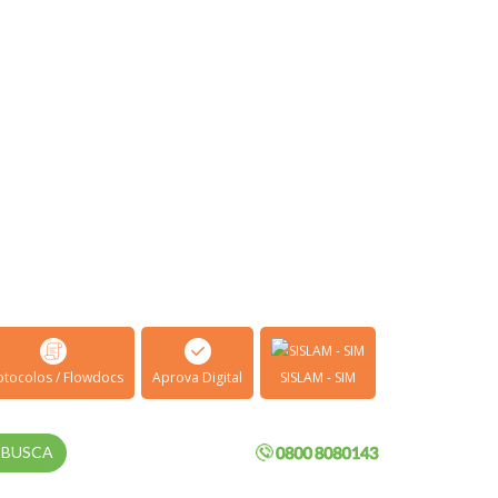
otocolos / Flowdocs
Aprova Digital
SISLAM - SIM