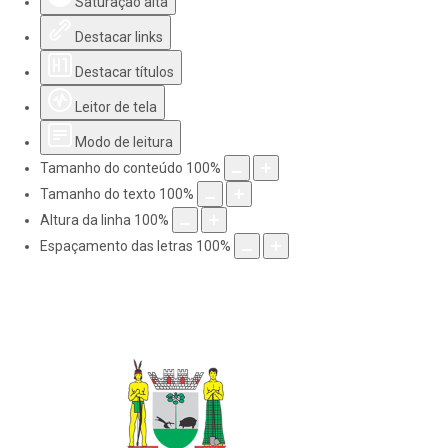
Saturação alta
Destacar links
Destacar títulos
Leitor de tela
Modo de leitura
Tamanho do conteúdo
100
%
Tamanho do texto
100
%
Altura da linha
100
%
Espaçamento das letras
100
%