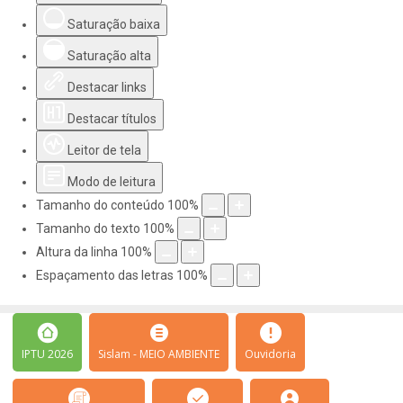
Saturação baixa
Saturação alta
Destacar links
Destacar títulos
Leitor de tela
Modo de leitura
Tamanho do conteúdo
100
%
Tamanho do texto
100
%
Altura da linha
100
%
Espaçamento das letras
100
%
IPTU 2026
Sislam - MEIO AMBIENTE
Ouvidoria