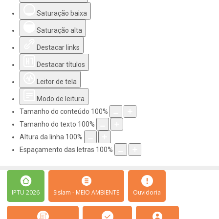
Saturação baixa
Saturação alta
Destacar links
Destacar títulos
Leitor de tela
Modo de leitura
Tamanho do conteúdo
100
%
Tamanho do texto
100
%
Altura da linha
100
%
Espaçamento das letras
100
%
IPTU 2026
Sislam - MEIO AMBIENTE
Ouvidoria