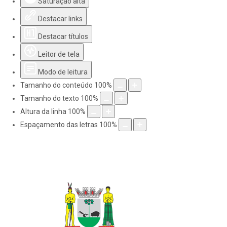
Saturação alta
Destacar links
Destacar títulos
Leitor de tela
Modo de leitura
Tamanho do conteúdo
100
%
Tamanho do texto
100
%
Altura da linha
100
%
Espaçamento das letras
100
%