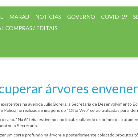
AL
MARAU
NOTÍCIAS
GOVERNO
COVID-19
S
L COMPRAS / EDITAIS
ecuperar árvores envene
existentes na avenida Júlio Borella, a Secretaria de Desenvolvimento E
e Polícia foi realizada e imagens do “Olho Vivo” serão utilizadas para id
caso. “Na 6ª feira estivemos no local, realizando os primeiros tratame
amentou o Secretário.
 fazer um corte profundo na árvore e posteriormente colocado produtos