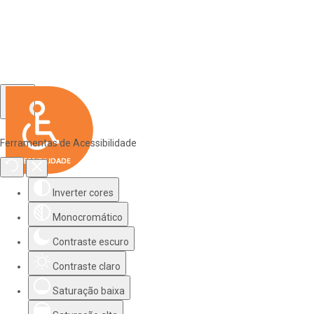
Ferramentas de Acessibilidade
Inverter cores
Monocromático
Contraste escuro
Contraste claro
Saturação baixa