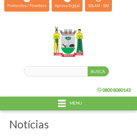
Protocolos / Flowdocs
Aprova Digital
SISLAM - SIM
MENU
Notícias