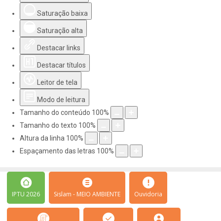
Saturação baixa
Saturação alta
Destacar links
Destacar títulos
Leitor de tela
Modo de leitura
Tamanho do conteúdo
100
%
Tamanho do texto
100
%
Altura da linha
100
%
Espaçamento das letras
100
%
IPTU 2026
Sislam - MEIO AMBIENTE
Ouvidoria