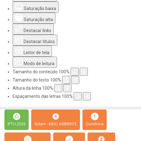
Saturação baixa
Saturação alta
Destacar links
Destacar títulos
Leitor de tela
Modo de leitura
Tamanho do conteúdo
100
%
Tamanho do texto
100
%
Altura da linha
100
%
Espaçamento das letras
100
%
IPTU 2026
Sislam - MEIO AMBIENTE
Ouvidoria