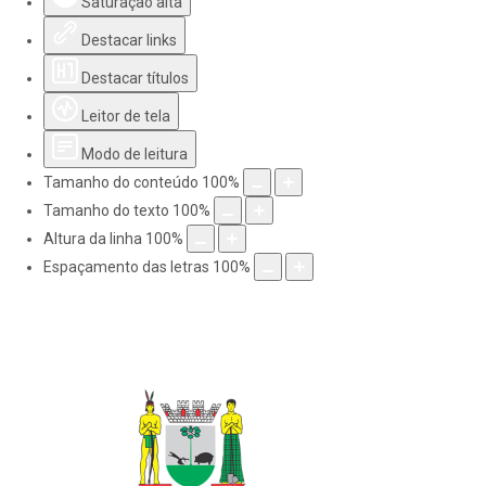
Saturação alta
Destacar links
Destacar títulos
Leitor de tela
Modo de leitura
Tamanho do conteúdo
100
%
Tamanho do texto
100
%
Altura da linha
100
%
Espaçamento das letras
100
%