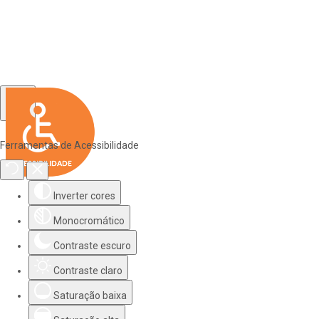
Ferramentas de Acessibilidade
Inverter cores
Monocromático
Contraste escuro
Contraste claro
Saturação baixa