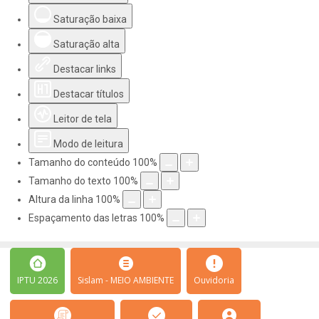
Saturação baixa
Saturação alta
Destacar links
Destacar títulos
Leitor de tela
Modo de leitura
Tamanho do conteúdo
100
%
Tamanho do texto
100
%
Altura da linha
100
%
Espaçamento das letras
100
%
IPTU 2026
Sislam - MEIO AMBIENTE
Ouvidoria