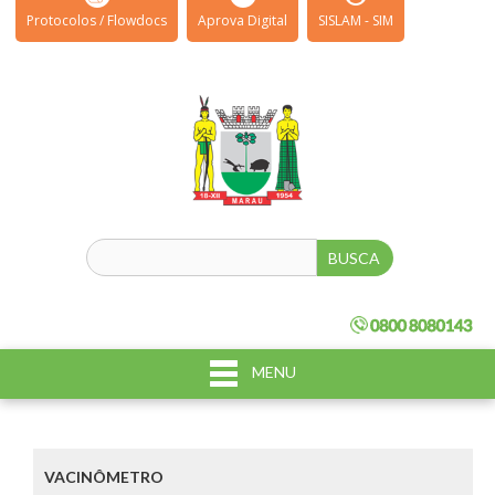
Protocolos / Flowdocs
Aprova Digital
SISLAM - SIM
MENU
VACINÔMETRO