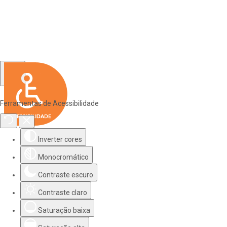
Ferramentas de Acessibilidade
Inverter cores
Monocromático
Contraste escuro
Contraste claro
Saturação baixa