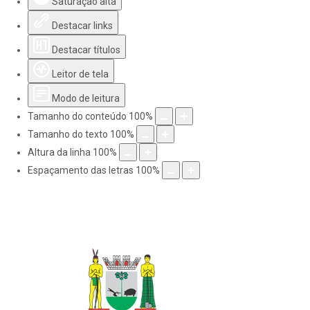
Saturação alta
Destacar links
Destacar títulos
Leitor de tela
Modo de leitura
Tamanho do conteúdo
100
%
Tamanho do texto
100
%
Altura da linha
100
%
Espaçamento das letras
100
%