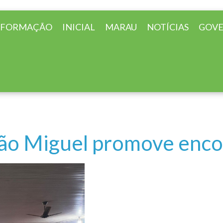
INICIAL
MARAU
NOTÍCIAS
GOV
São Miguel promove enco