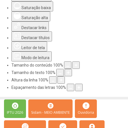
Saturação baixa
Saturação alta
Destacar links
Destacar títulos
Leitor de tela
Modo de leitura
Tamanho do conteúdo
100
%
Tamanho do texto
100
%
Altura da linha
100
%
Espaçamento das letras
100
%
IPTU 2026
Sislam - MEIO AMBIENTE
Ouvidoria