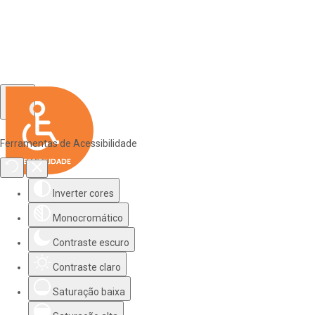
Ferramentas de Acessibilidade
Inverter cores
Monocromático
Contraste escuro
Contraste claro
Saturação baixa