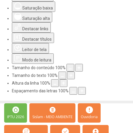
Saturação baixa
Saturação alta
Destacar links
Destacar títulos
Leitor de tela
Modo de leitura
Tamanho do conteúdo
100
%
Tamanho do texto
100
%
Altura da linha
100
%
Espaçamento das letras
100
%
IPTU 2026
Sislam - MEIO AMBIENTE
Ouvidoria